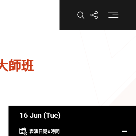
打
打開搜索
打開分享
作大師班
16 Jun (Tue)
表演日期&時間