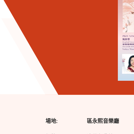
場地:
區永熙音樂廳