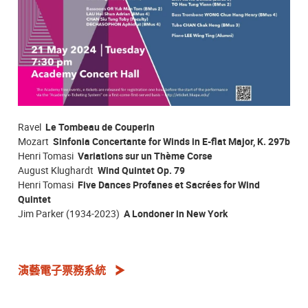
Ravel
Le Tombeau de Couperin
Mozart
Sinfonia Concertante for Winds in E-flat Major, K. 297b
Henri Tomasi
Variations sur un Thème Corse
August Klughardt
Wind Quintet Op. 79
Henri Tomasi
Five Dances Profanes et Sacrées for Wind
Quintet
Jim Parker (1934-2023)
A Londoner in New York
演藝電子票務系統