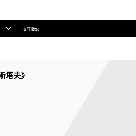
搜尋活動……
法斯塔夫》