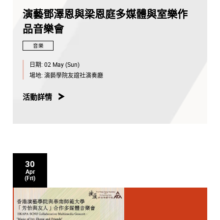
演藝鄧澤恩與梁恩庭多媒體與室樂作
品音樂會
音樂
日期:
02 May (Sun)
場地:
演藝學院友誼社演奏廳
活動詳情
30
Apr
(Fri)