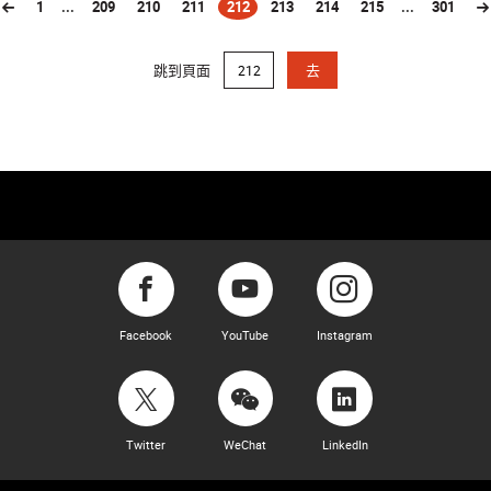
1
...
209
210
211
212
213
214
215
...
301
(current)
跳到頁面
去
Facebook
YouTube
Instagram
Twitter
WeChat
LinkedIn