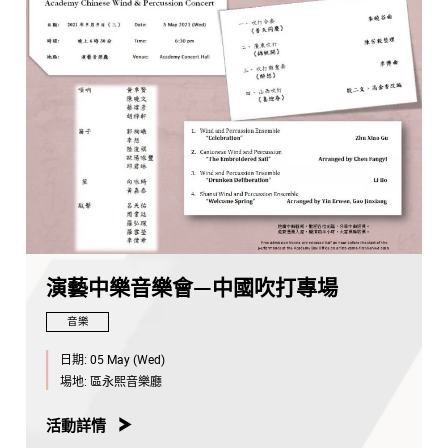
演藝中樂音樂會—中國吹打專場
音樂
日期:
05 May (Wed)
場地:
區永熙音樂廳
活動詳情