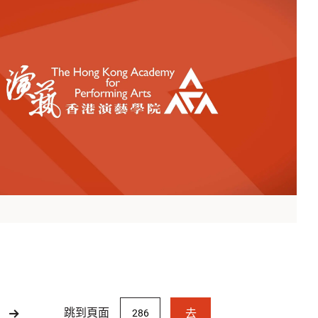
跳到頁面
去