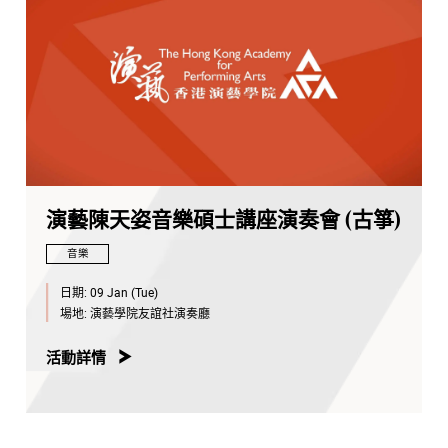
演藝陳天姿音樂碩士講座演奏會 (古箏)
音樂
日期:
09 Jan (Tue)
場地:
演藝學院友誼社演奏廳
活動詳情