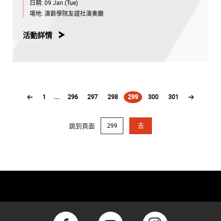
日期:
09 Jan (Tue)
場地:
演藝學院友誼社演奏廳
活動詳情
1
...
296
297
298
299
300
301
(current)
跳到頁面
去