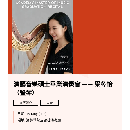
演藝音樂碩士畢業演奏會 —— 梁冬怡
（豎琴）
演藝製作
音樂
日期:
19 May (Tue)
場地:
演藝學院友誼社演奏廳