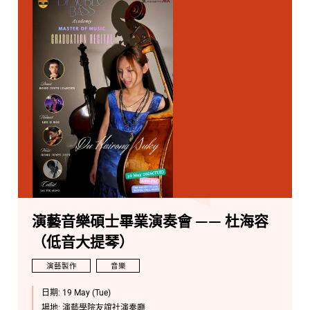
演藝音樂碩士畢業演奏會 —— 杜海容
（低音大提琴）
演藝製作
音樂
日期:
19 May (Tue)
場地:
演藝學院友誼社演奏廳