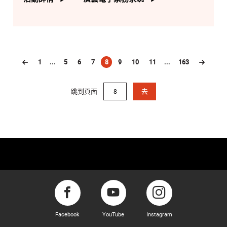
1
...
5
6
7
8
9
10
11
...
163
(current)
跳到頁面
去
Facebook
YouTube
Instagram