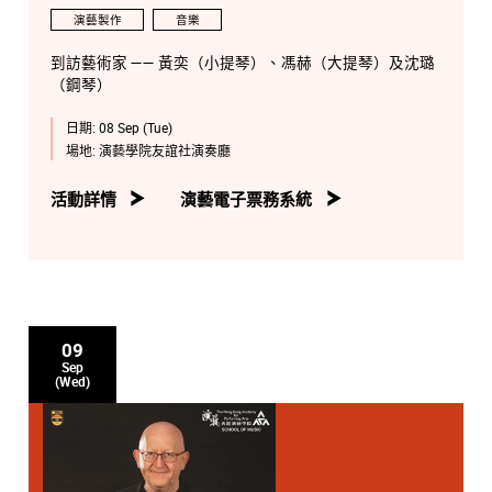
演藝製作
音樂
到訪藝術家 —— 黃奕（小提琴）、馮赫（大提琴）及沈璐
（鋼琴）
日期:
08 Sep (Tue)
場地:
演藝學院友誼社演奏廳
活動詳情
演藝電子票務系統
09
Sep
(Wed)