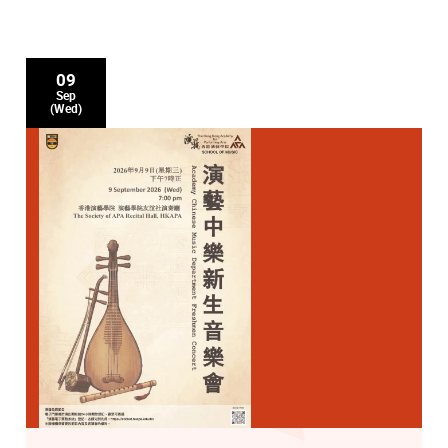
09
Sep
(Wed)