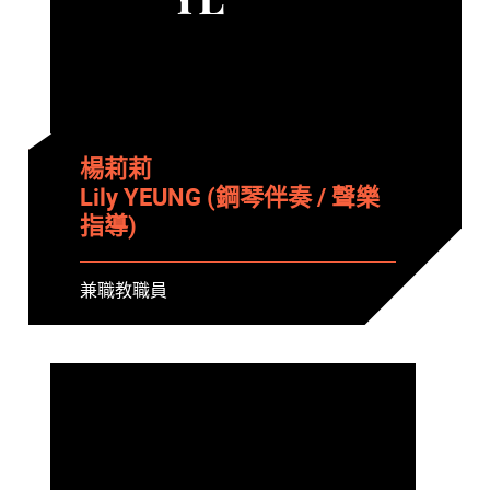
YL
楊莉莉
Lily YEUNG (鋼琴伴奏 / 聲樂
指導)
兼職教職員