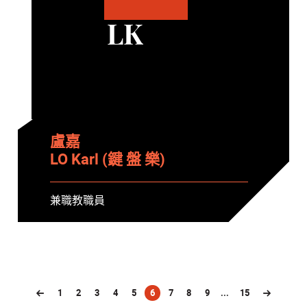
LK
盧嘉
LO Karl (鍵 盤 樂)
兼職教職員
1
2
3
4
5
6
7
8
9
...
15
(current)