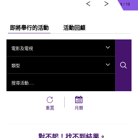
1
/ 10
即將舉行的活動
活動回顧
電影及電視
搜
類型
搜尋活動……
重置
月曆
對不起！找不到結果。