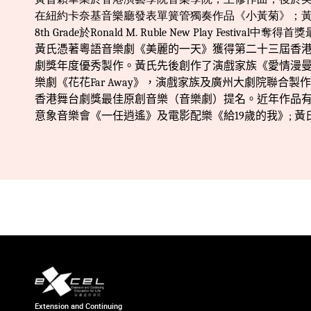
在紐約卡奈基音樂廳發表單簧管獨奏作品《小黃菊》；
8th Grade
於
Ronald M. Ruble New Play Festival
中奪得首獎
黃氏憑著
粵
語音樂劇《美麗的一天》獲得第二十三屆香
劇獎年度優秀製作。黃氏先後創作了演戲家族《愛情漫
樂劇《花花
Far Away
》，演戲家族及廣州大劇院聯合製作
香港舞台劇獎最佳原創音樂（音樂劇）提名。近年作品
意象音樂會《一任逍遙》及電影配樂《給
19
歲
的我》
;
黃
Extension and Continuing