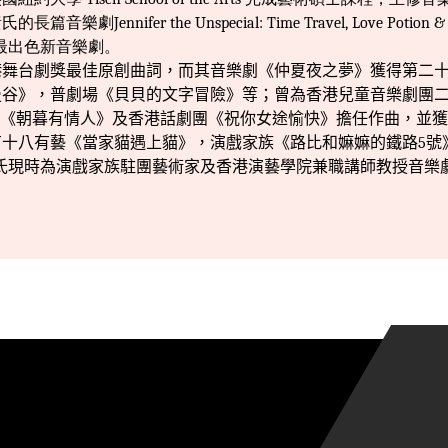
黃氏的長篇音樂劇
Jennifer the Unspecial: Time Travel, Love Potion &
最出色新音樂劇。
港舞台劇獎最佳原創曲詞，而其音樂劇《仲夏夜之夢》獲得第二
曼谷》，普劇場《貝貝的文字冒險》等；曾為香港兒童音樂劇團
《朝暮有情人》及香港話劇團《祝你女途愉快》擔任作曲，並獲
有十八有藝《當家貓遇上貓》，演戲家族《路比和
嫲嫲
的鐵路
5
號
氏現時為演戲家族駐團藝術家及香港演藝學院兼職講師教授音樂