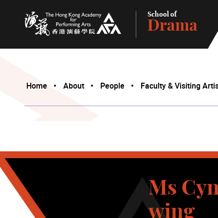
School of
Drama
The Hong Kong Academy for Performing Arts
Home
About
People
Faculty & Visiting Arti
Ms Cyn
wing