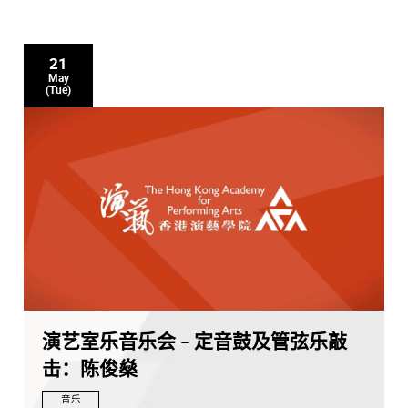
21
May
(Tue)
演艺室乐音乐会 - 定音鼓及管弦乐敲
击：陈俊燊
音乐