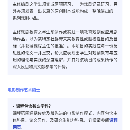
主修编剧之学生须完成两项研习，一为戏剧记录研习，另
外亦须发表一出长篇的原创剧本或能构成一整晚演出的一
系列戏剧小品。
主修戏剧教育之学生须创作或实践一项教育戏剧或应用剧
场作品，以为某特定社群带来某教育性或赋权性目的及目
标（并获得课程主任的批准）。本项目的实践应与一份反
思性的论文一并呈交，论文应表现出学生对戏剧教育与应
用的理论与实践的深度理解，并其对该项目的成果所作的
深入反思和具文献参考的评价。
电影制作艺术硕士
• 课程包含甚么学科？
课程范围涵括传统及最先进的电影制作模式，内容包含主
修科目、论文习作、及研究生能力科目。 详情请参阅
课程
网页
。