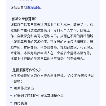
详情请参阅
课程网页
。
•有甚么专修范畴？
课程以申请者自我表述的事业目标为标准，取录学生。获
取录的学生可透过课堂练习、专科和个人学习、研究工
作、自我探究和实习去磨练自已，从而在不同的舞蹈领域
上发掘其自身的艺术价值，可发展的方向包括编舞家、舞
蹈导师、排练导师、芭蕾舞导师、舞蹈记录家、和表演艺
术家等。本课为培养申请人在一个或多个范畴达至专修，
或将上述范畴的学习与其他学院所提供的专修结合。
• 是否须要写作论文？
学生须修读论文习作方符合毕业要求。 论文习作可包括以
下题材
：
编舞作品演出
於舞蹈学院制作中展示其编舞作品
舞蹈表演