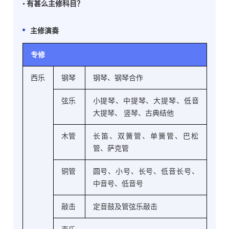
• 有甚么主修科目？
主修演奏
专修
西乐
钢琴
钢琴、钢琴合作
弦乐
小提琴、中提琴、大提琴、低音
大提琴、 竖琴、古典结他
木管
长笛、双簧管、单簧管、巴松
管、萨克管
铜管
圆号、小号、长号、低音长号、
中音号、低音号
敲击
定音鼓及管弦乐敲击