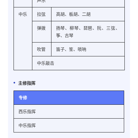
声乐
中乐
拉弦
高胡、板胡、二胡
弹拨
扬琴、柳琴、琵琶、阮、三弦、
筝、古琴
吹管
笛子、笙、唢呐
中乐敲击
主修指挥
专修
西乐指挥
中乐指挥