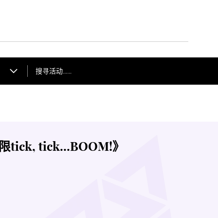
搜寻活动……
k, tick...BOOM!》