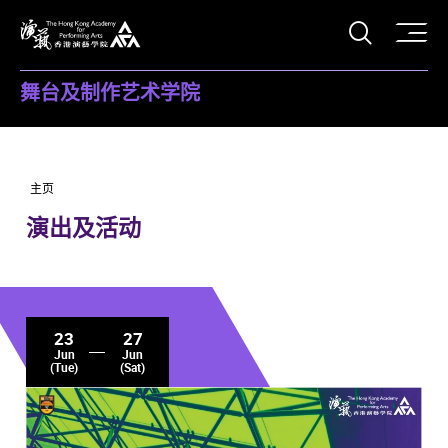
打开搜
香港演艺学院
舞台及制作艺术学院
主页
演出及活动
23
27
Jun
Jun
(Tue)
(Sat)