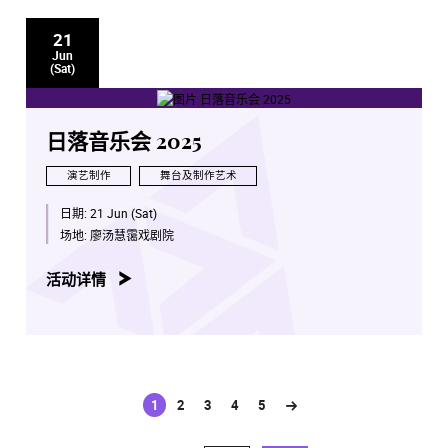
21
Jun
(Sat)
日落音乐会 2025
演艺制作
舞台及制作艺术
日期:
21 Jun (Sat)
场地:
廖汤慧霭戏剧院
活动详情
1
2
3
4
5
(current)