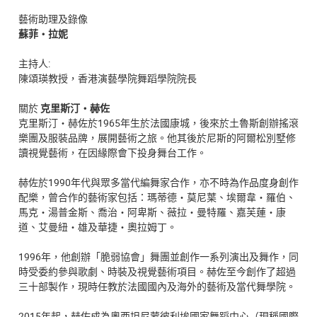
藝術助理及錄像
蘇菲・拉妮
主持人:
陳頌瑛教授，香港演藝學院舞蹈學院院長
關於
克里斯汀・赫佐
克里斯汀・赫佐於1965年生於法國康城，後來於土魯斯創辦搖滾
樂團及服裝品牌，展開藝術之旅。他其後於尼斯的阿爾松別墅修
讀視覺藝術，在因緣際會下投身舞台工作。
赫佐於1990年代與眾多當代編舞家合作，亦不時為作品度身創作
配樂，曾合作的藝術家包括：瑪蒂德・莫尼葉、埃爾韋・羅伯、
馬克・湯普金斯、喬治・阿卑斯、薇拉・曼特羅、嘉芙蓮・康
道、艾曼紐・雄及華捷・奧拉姆丁。
1996年，他創辦「脆弱協會」舞團並創作一系列演出及舞作，同
時受委約參與歌劇、時裝及視覺藝術項目。赫佐至今創作了超過
三十部製作，現時任教於法國國內及海外的藝術及當代舞學院。
2015年起，赫佐成為奧西坦尼蒙彼利埃國家舞蹈中心（現稱國際