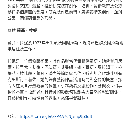
舞蹈研究院）總監，推動研究院在創作、培訓、藝術教育及公眾
參與多個層面的發展。研究院作風前衛，廣邀藝術家創作，並與
公眾一同鑽研舞蹈的形態。
關於
蘇菲・拉妮
蘇菲・拉妮於1973年出生於法國阿拉斯，現時於巴黎及阿拉斯兩
地居住及工作。
拉妮是一位錄像藝術家，其作品與當代舞關係密切。她曾與丹尼
爾・拉里尤、艾倫・巴法德、艾曼紐・雄、華捷・奧拉姆丁、拉
提花・拉比絲、蕭凡・潘力等編舞家合作，近期的合作夥伴則有
克里斯汀・赫佐。她的錄像藝術作品活用時間與空間的概念，探
問人在大自然景觀裏的位置，引起觀者反思動作、動機及世俗事
物的本質。拉妮以別具詩意的影像勾勒她與大自然的親密關係，
其藝術創作打破現實的界限，充滿視覺趣味。
登記：
https://forms.gle/skP4A7cNjxmp9p3d8