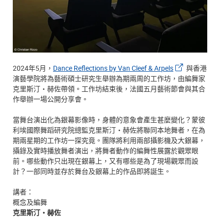
2024年5月，
Dance Reflections by Van Cleef & Arpels
與香港
演藝學院將為藝術碩士研究生舉辦為期兩周的工作坊，由編舞家
克里斯汀・赫佐帶領。工作坊結束後，法國五月藝術節會與其合
作舉辦一場公開分享會。
當舞台演出化為銀幕影像時，身體的意象會產生甚麼變化？蒙彼
利埃國際舞蹈研究院總監克里斯汀・赫佐將聯同本地舞者，在為
期兩星期的工作坊一探究竟。團隊將利用兩部攝影機及大銀幕，
攝錄及實時播放舞者演出，將舞者動作的編舞性展露於觀眾眼
前。哪些動作只出現在銀幕上，又有哪些是為了現場觀眾而設
計？一部同時並存於舞台及銀幕上的作品即將誕生。
講者：
概念及編舞
克里斯汀・赫佐