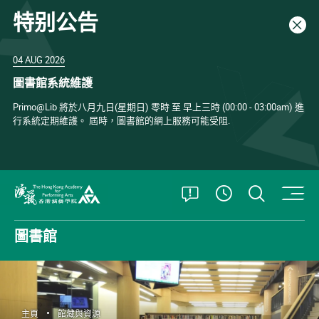
特别公告
關閉
04 AUG 2026
圖書館系統維護
Primo@Lib 將於八月九日(星期日) 零時 至 早上三時 (00:00 - 03:00am) 進
行系統定期維護。 屆時，圖書館的網上服務可能受阻.
打開特別公告
打開搜
查看開放時
香港演藝學院
圖書館
主頁
館藏與資源