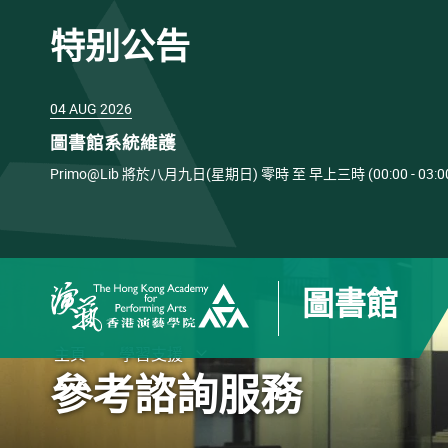
特别公告
04 AUG 2026
圖書館系統維護
Primo@Lib 將於八月九日(星期日) 零時 至 早上三時 (00:00 
圖書館
香港演藝學院
主頁
學習支援
打開子選單
關閉子選單
參考諮詢服務