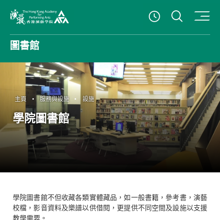
打開搜
查看開放時
香港演藝學院
圖書館
主頁
服務與設施
設施
學院圖書館
學院圖書館不但收藏各類實體藏品，如一般書籍，參考書，演藝
校檔，影音資料及樂譜以供借閱，更提供不同空間及設施以支援
教學需要。