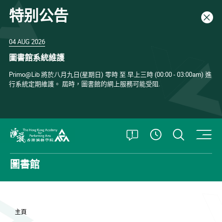
特别公告
關閉
04 AUG 2026
圖書館系統維護
Primo@Lib 將於八月九日(星期日) 零時 至 早上三時 (00:00 - 03:00am) 進
行系統定期維護。 屆時，圖書館的網上服務可能受阻.
打開特別公告
打開搜
查看開放時
香港演藝學院
圖書館
主頁