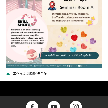
工作坊: 鈎針編織心形手作