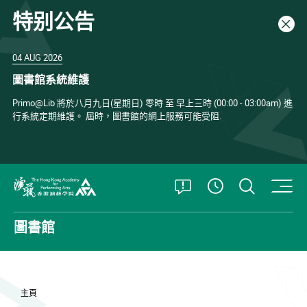
特别公告
關閉
04 AUG 2026
圖書館系統維護
Primo@Lib 將於八月九日(星期日) 零時 至 早上三時 (00:00 - 03:00am) 進
行系統定期維護。 屆時，圖書館的網上服務可能受阻.
打開特別公告
打開搜
查看開放時
香港演藝學院
圖書館
主頁