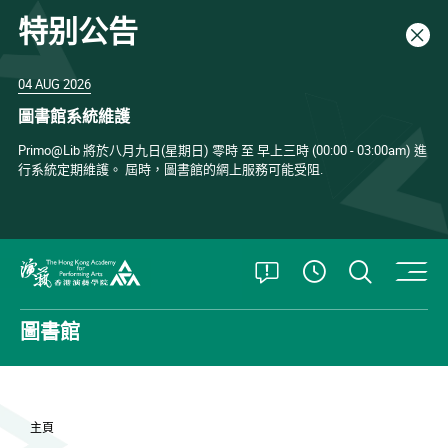
特别公告
關閉
04 AUG 2026
圖書館系統維護
Primo@Lib 將於八月九日(星期日) 零時 至 早上三時 (00:00 - 03:00am) 進
行系統定期維護。 屆時，圖書館的網上服務可能受阻.
打開特別公告
打開搜
查看開放時
香港演藝學院
圖書館
主頁