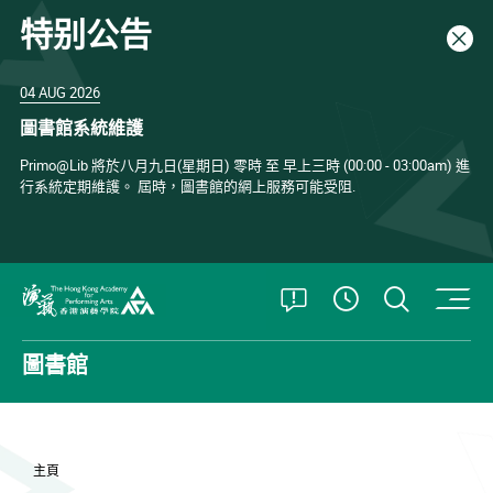
特别公告
關閉
04 AUG 2026
圖書館系統維護
Primo@Lib 將於八月九日(星期日) 零時 至 早上三時 (00:00 - 03:00am) 進
行系統定期維護。 屆時，圖書館的網上服務可能受阻.
打開特別公告
打開搜
查看開放時
香港演藝學院
圖書館
主頁