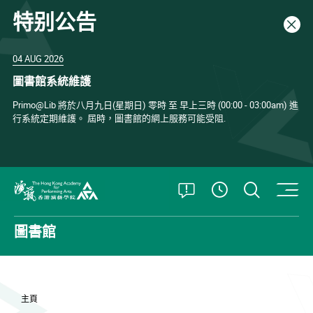
特别公告
關閉
04 AUG 2026
圖書館系統維護
Primo@Lib 將於八月九日(星期日) 零時 至 早上三時 (00:00 - 03:00am) 進
行系統定期維護。 屆時，圖書館的網上服務可能受阻.
打開特別公告
打開搜
查看開放時
香港演藝學院
圖書館
主頁