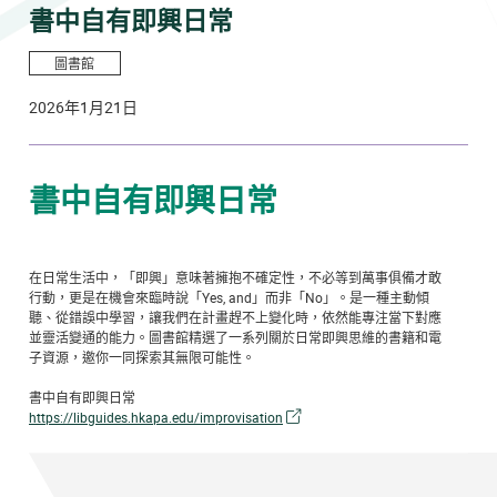
書中自有即興日常
圖書館
2026年1月21日
書中自有即興日常
在日常生活中，「即興」意味著擁抱不確定性，不必等到萬事俱備才敢
行動，更是在機會來臨時說「Yes, and」而非「No」。是一種主動傾
聽、從錯誤中學習，讓我們在計畫趕不上變化時，依然能專注當下對應
並靈活變通的能力。圖書館精選了一系列關於日常即興思維的書籍和電
子資源，邀你一同探索其無限可能性。
書中自有即興日常
https://libguides.hkapa.edu/improvisation