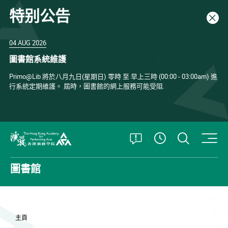
特别公告
關閉
04 AUG 2026
圖書館系統維護
Primo@Lib 將於八月九日(星期日) 零時 至 早上三時 (00:00 - 03:00am) 進
行系統定期維護。 屆時，圖書館的網上服務可能受阻.
打開特別公告
打開搜
查看開放時
香港演藝學院
圖書館
主頁