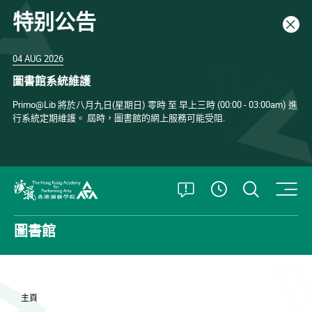
特别公告
關閉
04 AUG 2026
圖書館系統維護
Primo@Lib 將於八月九日(星期日) 零時 至 早上三時 (00:00 - 03:00am) 進
行系統定期維護。 屆時，圖書館的網上服務可能受阻.
打開特別公告
打開搜
查看開放時
香港演藝學院
圖書館
主頁