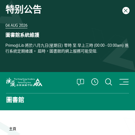
特别公告
關閉
04 AUG 2026
圖書館系統維護
Primo@Lib 將於八月九日(星期日) 零時 至 早上三時 (00:00 - 03:00am) 進
行系統定期維護。 屆時，圖書館的網上服務可能受阻.
打開特別公告
打開搜
查看開放時
香港演藝學院
圖書館
主頁