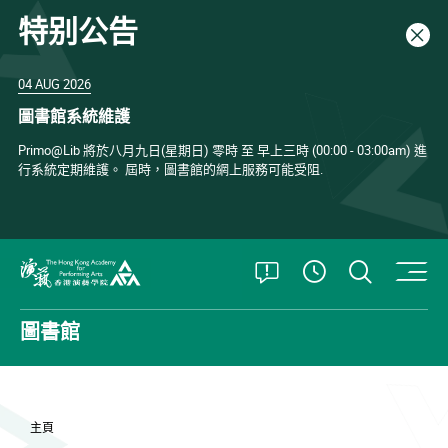
特别公告
關閉
04 AUG 2026
圖書館系統維護
Primo@Lib 將於八月九日(星期日) 零時 至 早上三時 (00:00 - 03:00am) 進
行系統定期維護。 屆時，圖書館的網上服務可能受阻.
打開特別公告
打開搜
查看開放時
香港演藝學院
圖書館
主頁