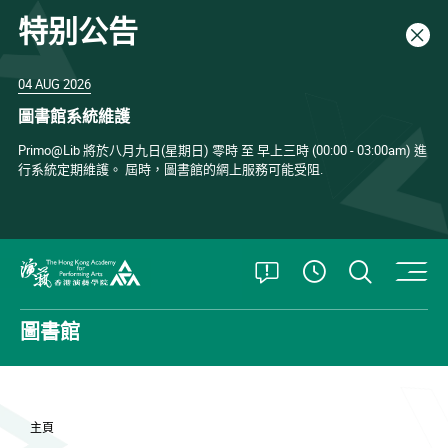
特别公告
關閉
04 AUG 2026
圖書館系統維護
Primo@Lib 將於八月九日(星期日) 零時 至 早上三時 (00:00 - 03:00am) 進
行系統定期維護。 屆時，圖書館的網上服務可能受阻.
打開特別公告
打開搜
查看開放時
香港演藝學院
圖書館
主頁