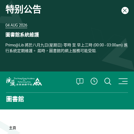
特别公告
關閉
04 AUG 2026
圖書館系統維護
Primo@Lib 將於八月九日(星期日) 零時 至 早上三時 (00:00 - 03:00am) 進
行系統定期維護。 屆時，圖書館的網上服務可能受阻.
打開特別公告
打開搜
查看開放時
香港演藝學院
圖書館
主頁