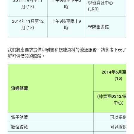
2014年9月至11
上午9時至下午6
學習資源中心
月 (15)
時
(LRR)
2014年11月至12
上午9時至晚上9
學院圖書館
月 (15)
時
我們將應要求提供印刷書和視聽資料的流通服務。請參考下表了
解可供借閱的館藏。
2014年6月至11
(15)
流通館藏
(
練舞室
DS12/
學習
中心
)
電子館藏
可以提供
數位館藏
可以提供