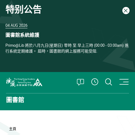
特别公告
關閉
04 AUG 2026
圖書館系統維護
Primo@Lib 將於八月九日(星期日) 零時 至 早上三時 (00:00 - 03:00am) 進
行系統定期維護。 屆時，圖書館的網上服務可能受阻.
打開特別公告
打開搜
查看開放時
香港演藝學院
圖書館
主頁