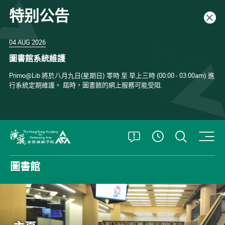
特别公告
關閉
04 AUG 2026
圖書館系統維護
Primo@Lib 將於八月九日(星期日) 零時 至 早上三時 (00:00 - 03:00am) 進
行系統定期維護。 屆時，圖書館的網上服務可能受阻.
打開特別公告
打開搜
查看開放時
香港演藝學院
圖書館