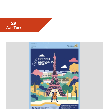
29
Apr
(Tue)