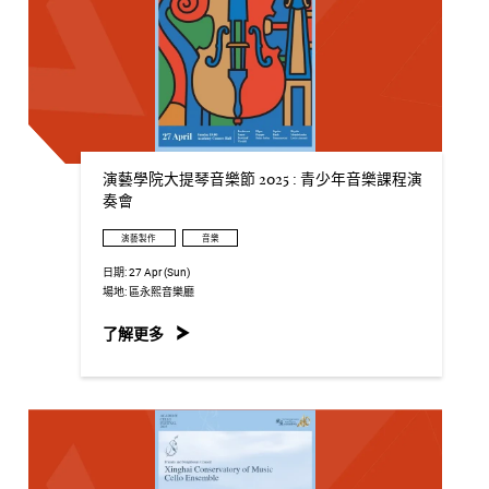
演藝學院大提琴音樂節 2025 : 青少年音樂課程演
奏會
演藝製作
音樂
日期:
27 Apr (Sun)
場地:
區永熙音樂廳
了解更多