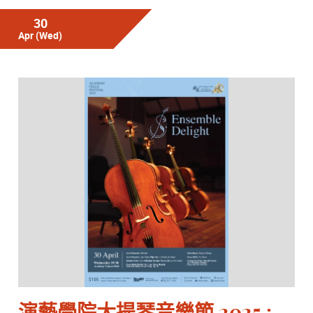
30
Apr
(Wed)