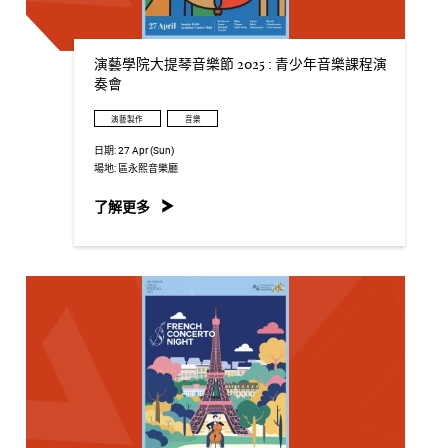
演藝學院大提琴音樂節 2025 : 青少年音樂課程演
奏會
演藝製作
音樂
日期:
27 Apr (Sun)
場地:
區永熙音樂廳
了解更多