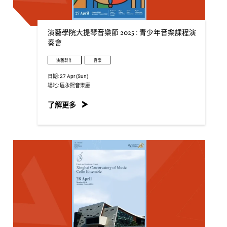
演藝學院大提琴音樂節 2025 : 青少年音樂課程演
奏會
演藝製作
音樂
日期:
27 Apr (Sun)
場地:
區永熙音樂廳
了解更多