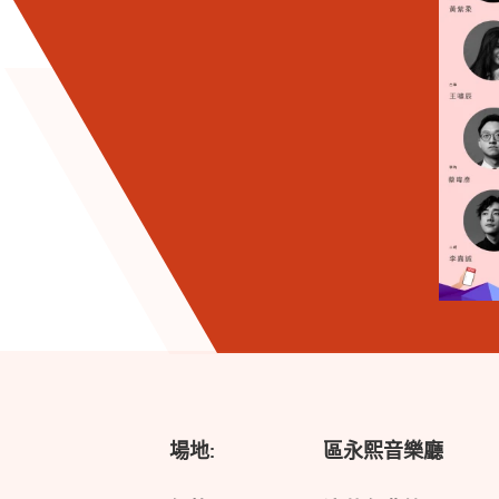
場地:
區永熙音樂廳