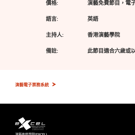
價格:
演藝免費節目，電
語言:
英語
主持人:
香港演藝學院
備註:
此節目適合六歲或
演藝電子票務系統
演藝進修學院(EXCEL)