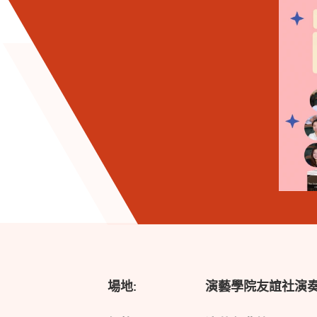
場地:
演藝學院友誼社演