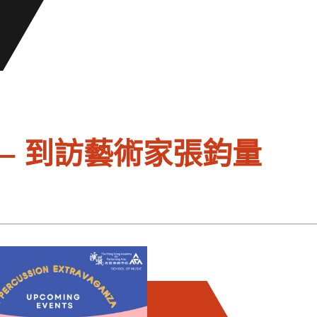
— 到訪藝術家張鈞量