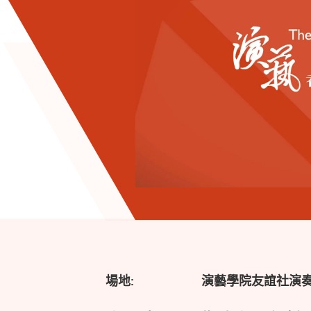
場地:
演藝學院友誼社演