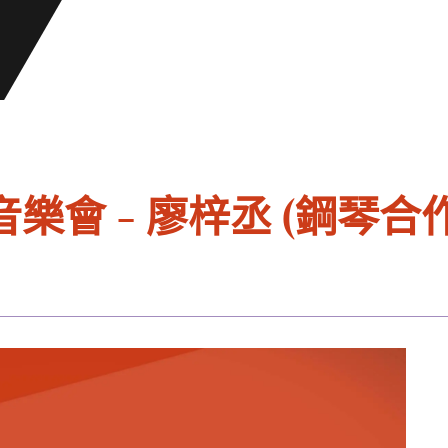
會 - 廖梓丞 (鋼琴合作