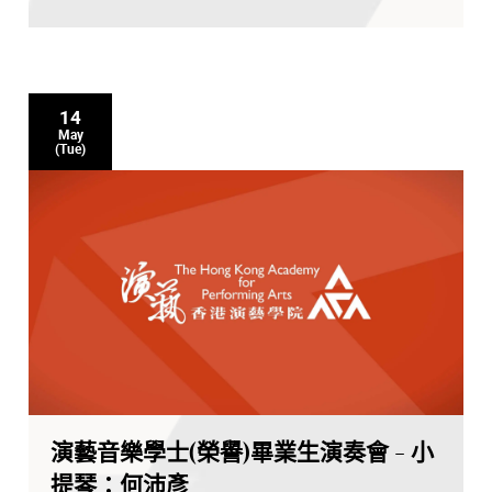
14
May
(Tue)
演藝音樂學士(榮譽)畢業生演奏會 - 小
提琴：何沛彥