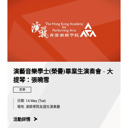
演藝音樂學士(榮譽)畢業生演奏會 - 大
提琴：張曉雪
音樂
日期:
14 May (Tue)
場地:
演藝學院友誼社演奏廳
活動詳情