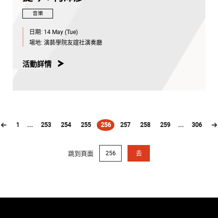
音樂
日期:
14 May (Tue)
場地:
演藝學院友誼社演奏廳
活動詳情
1
...
253
254
255
256
257
258
259
...
306
(current)
跳到頁面
去