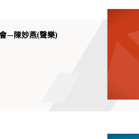
會—陳妙燕(聲樂)