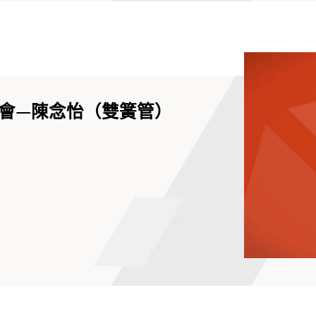
會—陳念怡（雙簧管）