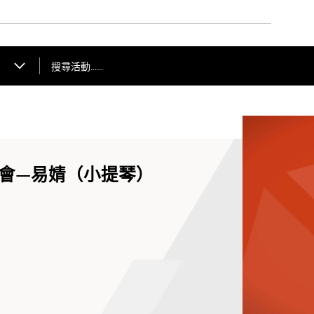
搜尋活動……
會—易婧（小提琴）