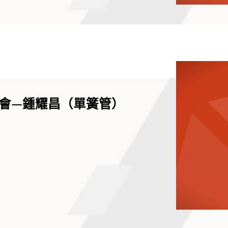
會—鍾耀昌（單簧管）