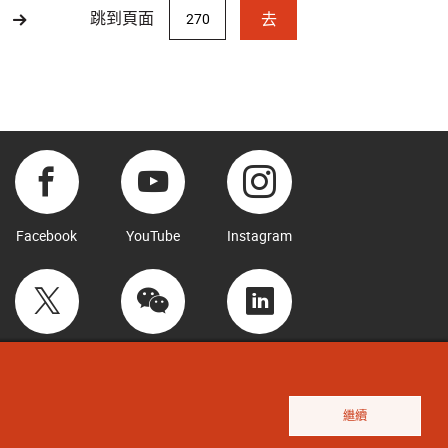
跳到頁面
去
Facebook
YouTube
Instagram
Twitter
WeChat
LinkedIn
繼續