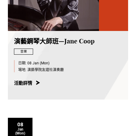
演藝鋼琴大師班—Jane Coop
音樂
日期:
08 Jan (Mon)
場地:
演藝學院友誼社演奏廳
活動詳情
08
Jan
(Mon)