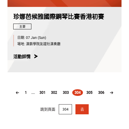
珍娜芭候雅國際鋼琴比賽香港初賽
主要
日期:
07 Jan (Sun)
場地:
演藝學院友誼社演奏廳
活動詳情
1
...
301
302
303
304
305
306
(current)
跳到頁面
去