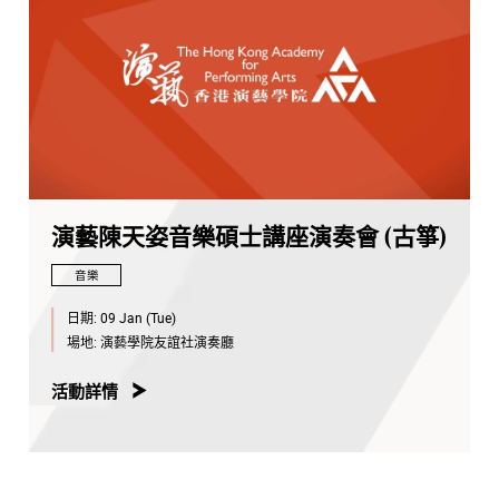
演藝陳天姿音樂碩士講座演奏會 (古箏)
音樂
日期:
09 Jan (Tue)
場地:
演藝學院友誼社演奏廳
活動詳情