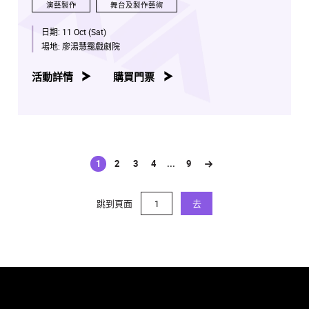
演藝製作
舞台及製作藝術
日期:
11 Oct (Sat)
場地:
廖湯慧靄戲劇院
活動詳情
購買門票
1
2
3
4
...
9
(current)
跳到頁面
去