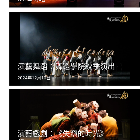
演藝舞蹈：舞蹈學院秋季演出
2024年12月10日
演藝戲劇：《失竊的時光》 ——