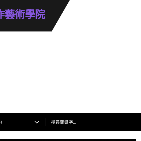
作藝術學院
搜尋關鍵字…
份