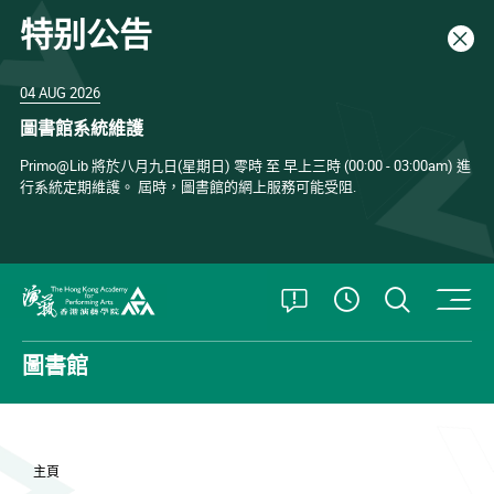
特别公告
關閉
04 AUG 2026
圖書館系統維護
Primo@Lib 將於八月九日(星期日) 零時 至 早上三時 (00:00 - 03:00am) 進
行系統定期維護。 屆時，圖書館的網上服務可能受阻.
打開特別公告
打開搜
查看開放時
香港演藝學院
圖書館
主頁