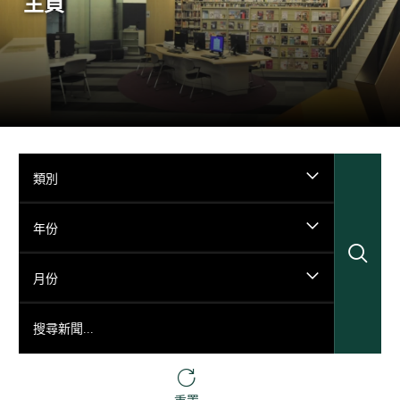
主頁
類別
年份
搜
月份
搜尋新聞...