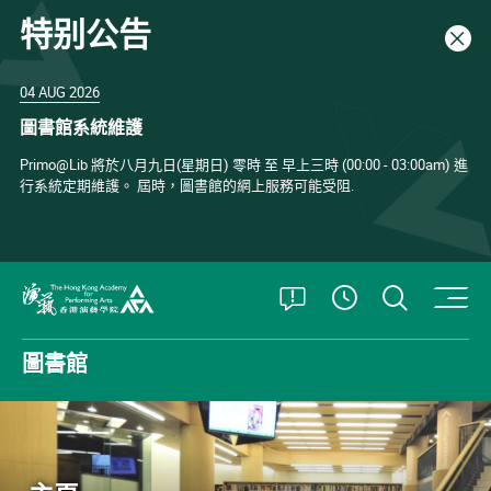
特别公告
關閉
04 AUG 2026
圖書館系統維護
Primo@Lib 將於八月九日(星期日) 零時 至 早上三時 (00:00 - 03:00am) 進
行系統定期維護。 屆時，圖書館的網上服務可能受阻.
打開特別公告
打開搜
查看開放時
香港演藝學院
圖書館