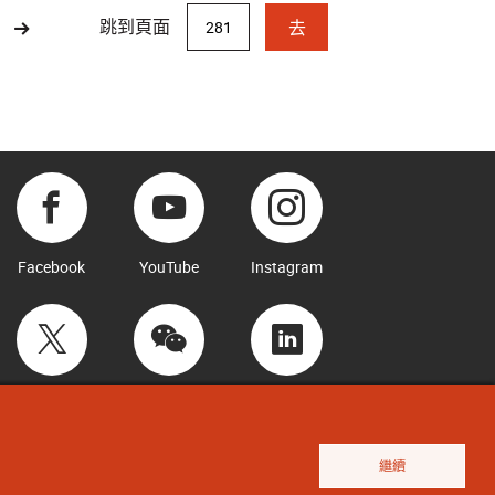
跳到頁面
去
Facebook
YouTube
Instagram
Twitter
WeChat
LinkedIn
繼續