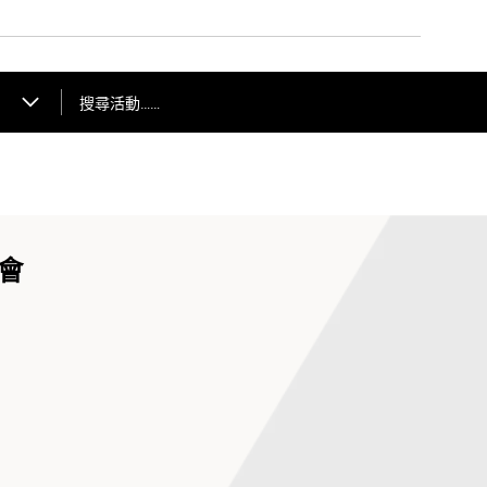
搜尋活動……
會