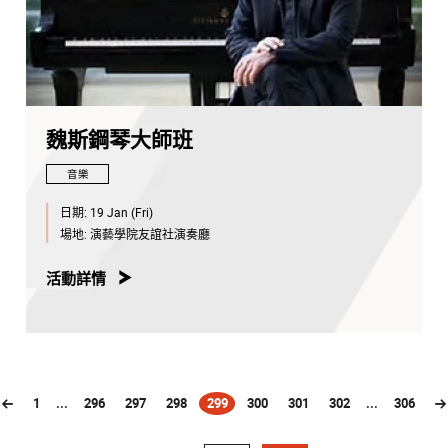
魏斯鋼琴大師班
音樂
日期:
19 Jan (Fri)
場地:
演藝學院友誼社演奏廳
活動詳情
1
...
296
297
298
299
300
301
302
...
306
(current)