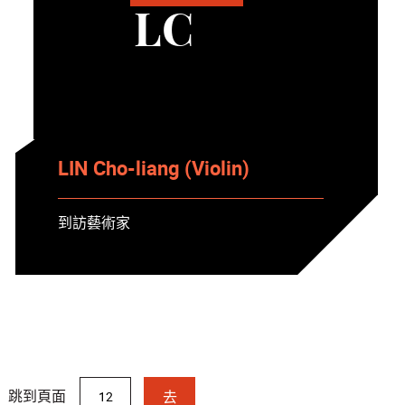
LC
LIN Cho-liang (Violin)
到訪藝術家
跳到頁面
去